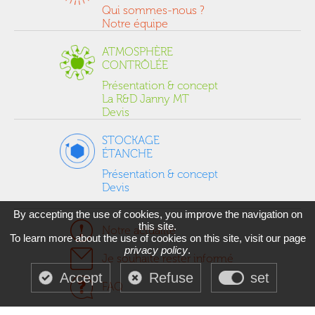
Qui sommes-nous ?
Notre équipe
ATMOSPHÈRE
CONTRÔLÉE
Présentation & concept
La R&D Janny MT
Devis
STOCKAGE
ÉTANCHE
Présentation & concept
Devis
By accepting the use of cookies, you improve the navigation on
this site.
Notre actualité
To learn more about the use of cookies on this site, visit our page
privacy policy
.
Je souhaite rester informé
Accept
Refuse
set
FAQ