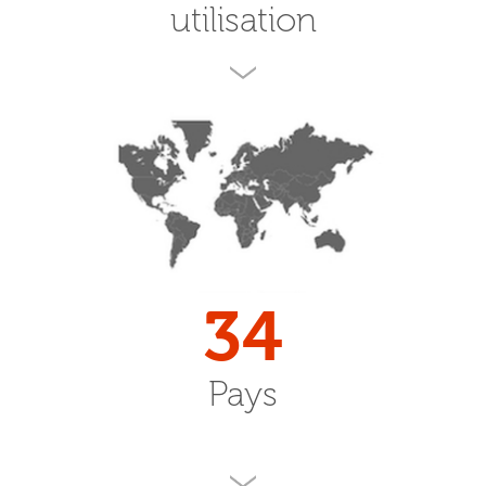
utilisation
La modularité de nos équipements de
stockage, composés d’unités de 610 litres,
rend ceux-ci adaptables à toutes tailles de
structure. Depuis le lancement de l’entreprise,
plus de 100 000 modules d’atmosphère
contrôlée ont été commercialisés. Ils ont une
durée de vie de 15 ans ou plus : les tous
premiers modules vendus sont aujourd’hui
encore en utilisation chez nos clients
historiques.
35
Pays
Les multiples intérêts que combinent les