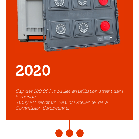
2020
Cap des 100 000 modules en utilisation atteint dans
le monde.
Janny MT reçoit un "Seal of Excellence" de la
Commission Européenne.