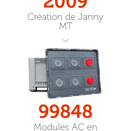
2009
Création de Janny
MT
Janny MT commercialise ses solutions de
stockage modulaire depuis 2009. La création
de l’entreprise a été l’aboutissement de
plusieurs années de recherche et
développement pour rendre l’atmosphère
contrôlée à la fois naturelle, disponible au
format caisse-palette, et utilisable pour une
large gamme de fruits et légumes.
L’expérience accumulée depuis nous permet
d’apporter à nos clients les meilleurs conseils
pour le maintien sur le long terme de la
qualité de leurs produits.
100000
Modules AC en