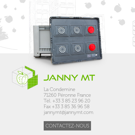
La Condemine
71260 Péronne France
Tél. +33 3 85 23 96 20
Fax +33 3 85 36 96 58
jannymt@jannymt.com
CONTACTEZ-NOUS