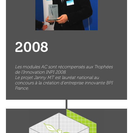
2008
Les modules AC sont récompensés aux Trophées
de l’Innovation INPI 2008.
Le projet Janny MT est lauréat national au
concours à la création d'entreprise innovante BPI
France.