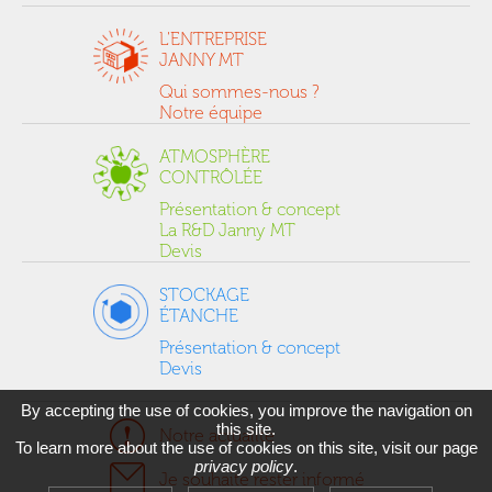
L'ENTREPRISE
JANNY MT
Qui sommes-nous ?
Notre équipe
ATMOSPHÈRE
CONTRÔLÉE
Présentation & concept
La R&D Janny MT
Devis
STOCKAGE
ÉTANCHE
Présentation & concept
Devis
By accepting the use of cookies, you improve the navigation on
this site.
Notre actualité
To learn more about the use of cookies on this site, visit our page
privacy policy
.
Je souhaite rester informé