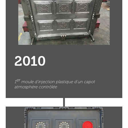
2010
er
1
moule d’injection plastique d’un capot
atmosphère contrôlée