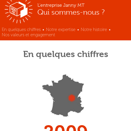
L'entreprise Janny MT
Qui sommes-nous ?
En quelques chiffres
•
Notre expertise
•
Notre histoire
•
Nos valeurs et engagement
En quelques chiffres